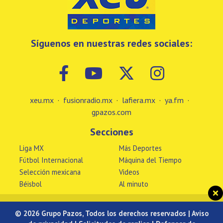
Síguenos en nuestras redes sociales:
xeu.mx
·
fusionradio.mx
·
lafiera.mx
·
ya.fm
·
gpazos.com
Secciones
Liga MX
Más Deportes
Fútbol Internacional
Máquina del Tiempo
Selección mexicana
Videos
Béisbol
Al minuto
© 2026 Grupo Pazos, Todos los derechos reservados |
Aviso