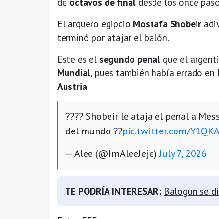
de
octavos de final
desde los once paso
El arquero egipcio
Mostafa Shobeir
adiv
terminó por atajar el balón.
Este es el
segundo penal
que el argent
Mundial
, pues también había errado en
Austria
.
???? Shobeir le ataja el penal a Mess
del mundo ??
pic.twitter.com/Y1Q
— Alee (@ImAleeJeje)
July 7, 2026
TE PODRÍA INTERESAR:
Balogun se di