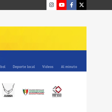
sbol
Deporte local
Videos
Al minuto