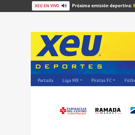
Próxima emisión deportiva:
XEU EN VIVO
Portada
Liga MX
Piratas FC
Fútbo