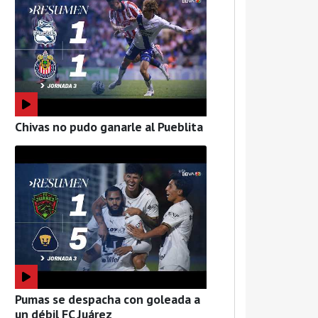
Chivas no pudo ganarle al Pueblita
Pumas se despacha con goleada a
un débil FC Juárez