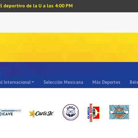
El deportivo de la U a las 4:00 PM
l Internacional
Selección Mexicana
Más Deportes
Béi