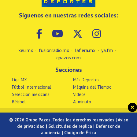
Síguenos en nuestras redes sociales:
xeu.mx
·
fusionradio.mx
·
lafiera.mx
·
ya.fm
·
gpazos.com
Secciones
Liga MX
Más Deportes
Fútbol Internacional
Máquina del Tiempo
Selección mexicana
Videos
Béisbol
Al minuto
© 2026 Grupo Pazos, Todos los derechos reservados |
Aviso
de privacidad
|
Solicitudes de replica
|
Defensor de
audiencia
|
Código de Ética