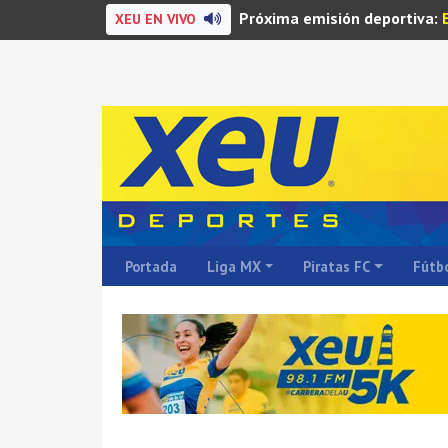
Próxima emisión deportiva:
XEU EN VIVO
Portada
Liga MX
Piratas FC
Fútbo