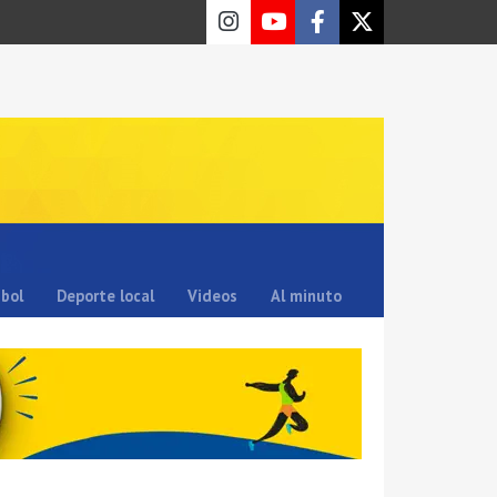
sbol
Deporte local
Videos
Al minuto