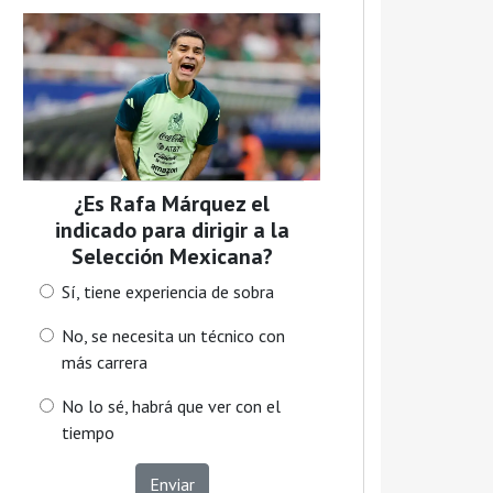
¿Es Rafa Márquez el
indicado para dirigir a la
Selección Mexicana?
Sí, tiene experiencia de sobra
No, se necesita un técnico con
más carrera
No lo sé, habrá que ver con el
tiempo
Enviar