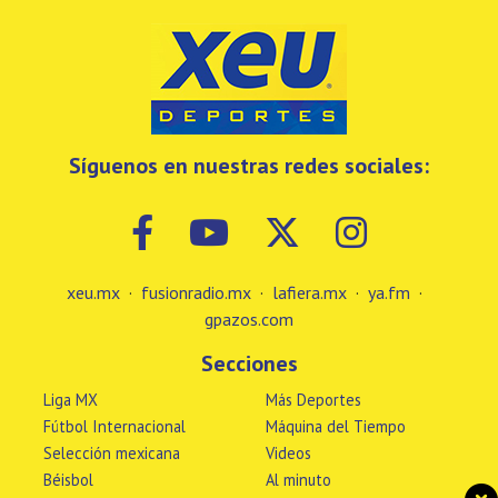
Síguenos en nuestras redes sociales:
xeu.mx
·
fusionradio.mx
·
lafiera.mx
·
ya.fm
·
gpazos.com
Secciones
Liga MX
Más Deportes
Fútbol Internacional
Máquina del Tiempo
Selección mexicana
Videos
Béisbol
Al minuto