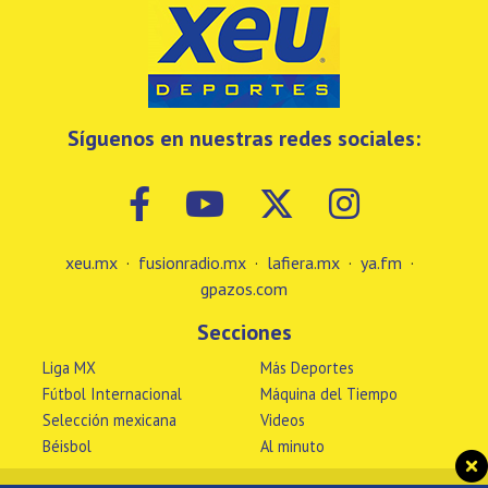
Síguenos en nuestras redes sociales:
xeu.mx
·
fusionradio.mx
·
lafiera.mx
·
ya.fm
·
gpazos.com
Secciones
Liga MX
Más Deportes
Fútbol Internacional
Máquina del Tiempo
Selección mexicana
Videos
Béisbol
Al minuto