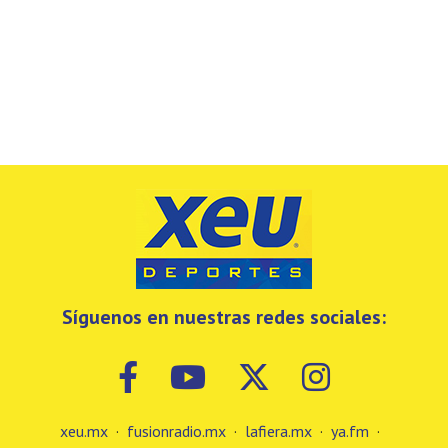
Síguenos en nuestras redes sociales:
xeu.mx
·
fusionradio.mx
·
lafiera.mx
·
ya.fm
·