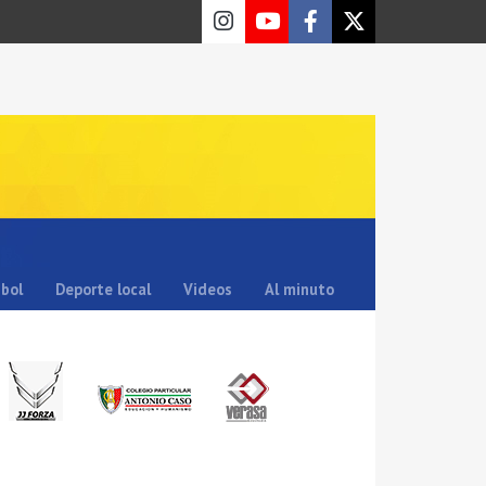
sbol
Deporte local
Videos
Al minuto