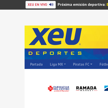
Próxima emisión deportiva:
XEU EN VIVO
Portada
Liga MX
Piratas FC
Fútbo