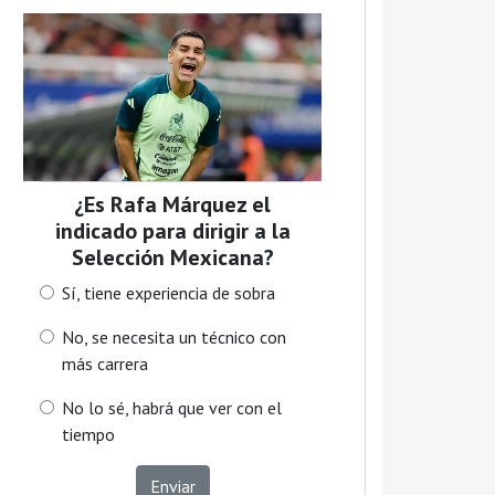
¿Es Rafa Márquez el
indicado para dirigir a la
Selección Mexicana?
Sí, tiene experiencia de sobra
No, se necesita un técnico con
más carrera
No lo sé, habrá que ver con el
tiempo
Enviar