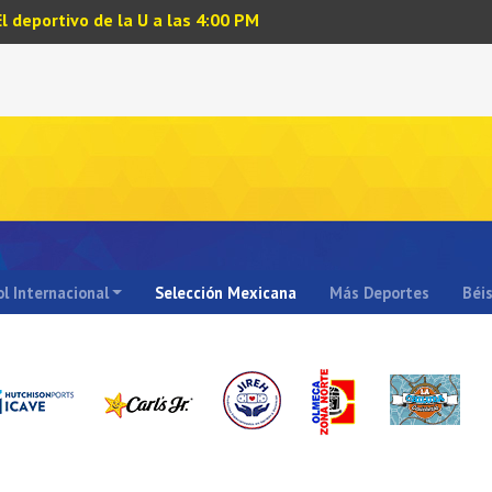
El deportivo de la U a las 4:00 PM
l Internacional
Selección Mexicana
Más Deportes
Béi