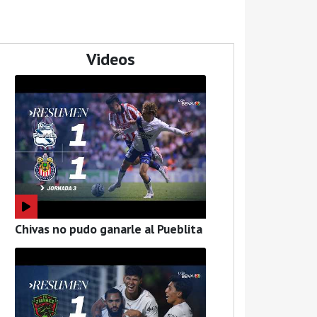
Videos
Chivas no pudo ganarle al Pueblita