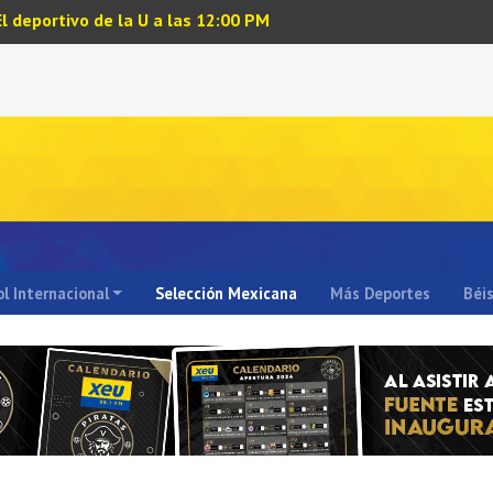
El deportivo de la U a las 12:00 PM
l Internacional
Selección Mexicana
Más Deportes
Béi