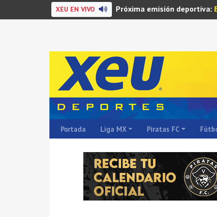
Próxima emisión deportiva:
XEU EN VIVO
Portada
Liga MX
Piratas FC
Fútbo