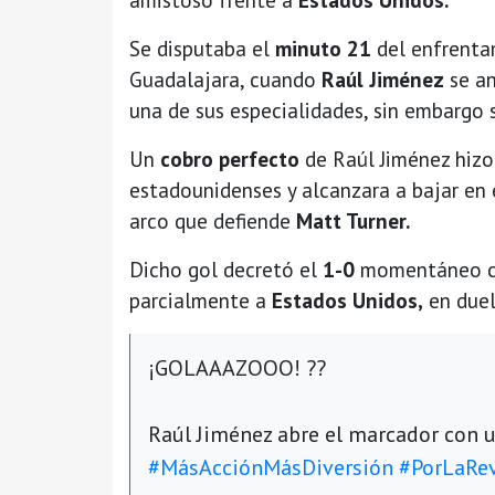
Se disputaba el
minuto 21
del enfrenta
Guadalajara, cuando
Raúl Jiménez
se an
una de sus especialidades, sin embargo s
Un
cobro perfecto
de Raúl Jiménez hizo 
estadounidenses y alcanzara a bajar en
arco que defiende
Matt Turner.
Dicho gol decretó el
1-0
momentáneo co
parcialmente a
Estados Unidos,
en duel
¡GOLAAAZOOO! ??
Raúl Jiménez abre el marcador con un
#MásAcciónMásDiversión
#PorLaRe