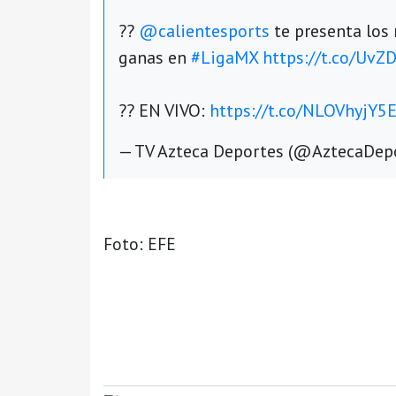
??
@calientesports
te presenta los
ganas en
#LigaMX
https://t.co/UvZ
?? EN VIVO:
https://t.co/NLOVhyjY5
— TV Azteca Deportes (@AztecaDep
Foto: EFE