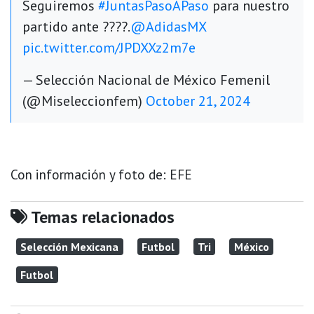
Seguiremos
#JuntasPasoAPaso
para nuestro
partido ante ????.
@AdidasMX
pic.twitter.com/JPDXXz2m7e
— Selección Nacional de México Femenil
(@Miseleccionfem)
October 21, 2024
Con información y foto de: EFE
Temas relacionados
Selección Mexicana
Futbol
Tri
México
Futbol