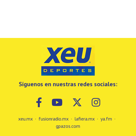
Síguenos en nuestras redes sociales:
xeu.mx
·
fusionradio.mx
·
lafiera.mx
·
ya.fm
·
gpazos.com