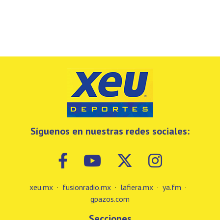
Síguenos en nuestras redes sociales:
xeu.mx
·
fusionradio.mx
·
lafiera.mx
·
ya.fm
·
gpazos.com
Secciones