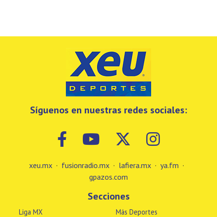
Síguenos en nuestras redes sociales:
xeu.mx
·
fusionradio.mx
·
lafiera.mx
·
ya.fm
·
gpazos.com
Secciones
Liga MX
Más Deportes