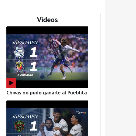
Videos
Chivas no pudo ganarle al Pueblita