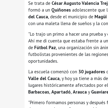
Se trata de
César Augusto Valencia Tre
formó a un
Quiñones
adolescente que 
del Cauca
, desde el municipio de
Magüí
con una maleta llena de sueños y la con
"Lo trajo un primo a hacer una prueba y
Ahí me di cuenta que estaba frente a un
de
Fútbol Paz
, una organización sin án
futbolistas provenientes de las regiones
oportunidades.
La escuela comenzó con
30 jugadores
d
Valle del Cauca
, y hoy ya tiene a más d
lugares históricamente afectados por e
Barbacoas
,
Apartadó
,
Arauca
y
Guaviar
"Primero formamos personas y después f