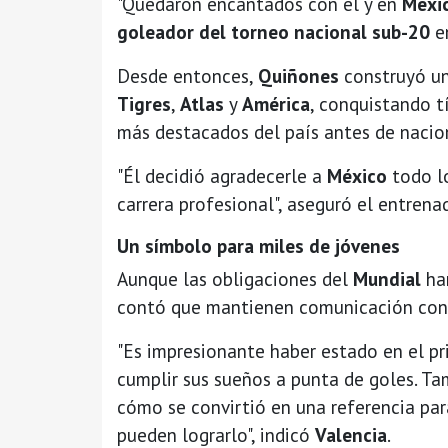
"Quedaron encantados con él y en
Méxi
goleador del torneo nacional sub-20
en
Desde entonces,
Quiñones
construyó un
Tigres
,
Atlas
y
América
, conquistando t
más destacados del país antes de nacion
"Él decidió agradecerle a
México
todo lo
carrera profesional", aseguró el entrenad
Un símbolo para miles de jóvenes
Aunque las obligaciones del
Mundial
han
contó que mantienen comunicación con
"Es impresionante haber estado en el pri
cumplir sus sueños a punta de goles. T
cómo se convirtió en una referencia par
pueden lograrlo", indicó
Valencia
.