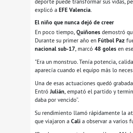
deporte puede transformar sus vidas, p
explicó a
EFE
Valencia
.
El niño que nunca dejó de creer
En poco tiempo,
Quiñones
demostró que
Durante su primer año en
Fútbol Paz
fue
nacional sub-17
, marcó
48 goles
en ese
"Era un monstruo. Tenía potencia, calid
aparecía cuando el equipo más lo necesi
Una de esas actuaciones quedó grabada
Entró
Julián
, empató el partido y ter
daba por vencido”.
Su rendimiento llamó rápidamente la at
que viajaron a
Cali
a observar a varios f