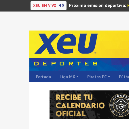
Próxima emisión deportiva:
XEU EN VIVO
Portada
Liga MX
Piratas FC
Fútbo