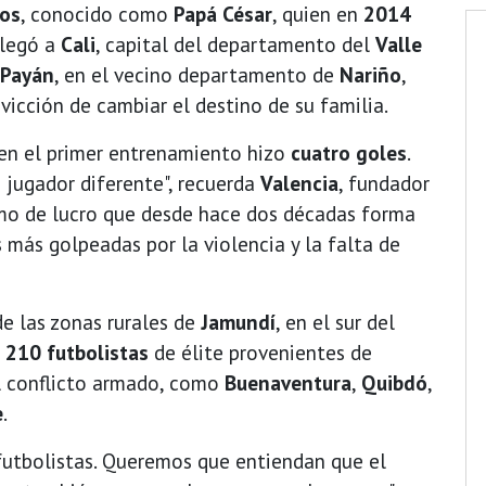
jos
, conocido como
Papá César
, quien en
2014
llegó a
Cali
, capital del departamento del
Valle
 Payán
, en el vecino departamento de
Nariño
,
vicción de cambiar el destino de su familia.
 en el primer entrenamiento hizo
cuatro goles
.
 jugador diferente", recuerda
Valencia
, fundador
imo de lucro que desde hace dos décadas forma
 más golpeadas por la violencia y la falta de
e las zonas rurales de
Jamundí
, en el sur del
e
210 futbolistas
de élite provenientes de
l conflicto armado, como
Buenaventura
,
Quibdó
,
e
.
utbolistas. Queremos que entiendan que el