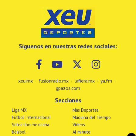
Síguenos en nuestras redes sociales:
xeu.mx
·
fusionradio.mx
·
lafiera.mx
·
ya.fm
·
gpazos.com
Secciones
Liga MX
Más Deportes
Fútbol Internacional
Máquina del Tiempo
Selección mexicana
Videos
Béisbol
Al minuto