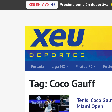
Próxima emisión deportiva:
XEU EN VIVO
Portada
Liga MX
Piratas FC
Fútbo
Tag: Coco Gauff
Tenis: Coco Gau
Miami Open