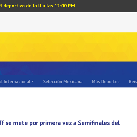
El deportivo de la U a las 12:00 PM
l Internacional
Selección Mexicana
Más Deportes
Béi
ff se mete por primera vez a Semifinales del