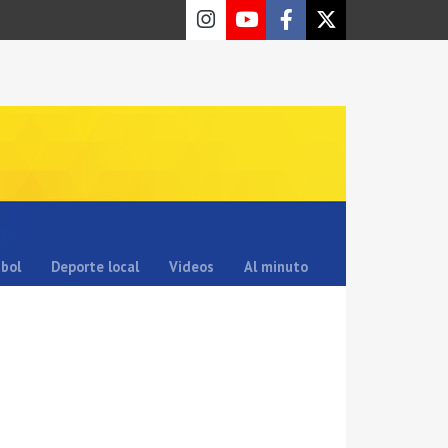
sbol
Deporte local
Videos
Al minuto