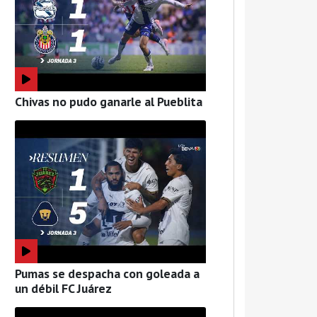
Chivas no pudo ganarle al Pueblita
Pumas se despacha con goleada a
un débil FC Juárez