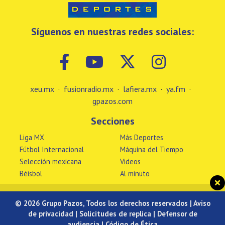
Síguenos en nuestras redes sociales:
xeu.mx
·
fusionradio.mx
·
lafiera.mx
·
ya.fm
·
gpazos.com
Secciones
Liga MX
Más Deportes
Fútbol Internacional
Máquina del Tiempo
Selección mexicana
Videos
Béisbol
Al minuto
© 2026 Grupo Pazos, Todos los derechos reservados |
Aviso
de privacidad
|
Solicitudes de replica
|
Defensor de
audiencia
|
Código de Ética