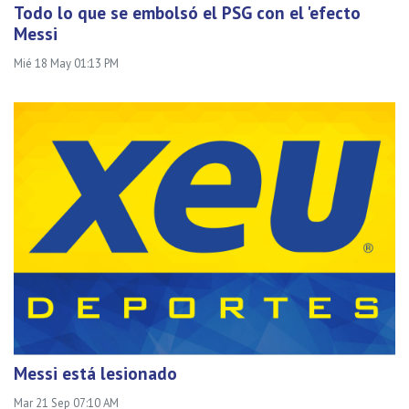
Todo lo que se embolsó el PSG con el 'efecto
Messi
Mié 18 May 01:13 PM
Messi está lesionado
Mar 21 Sep 07:10 AM