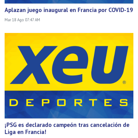
Aplazan juego inaugural en Francia por COVID-19
Mar 18 Ago 07:47 AM
¡PSG es declarado campeón tras cancelación de
Liga en Francia!