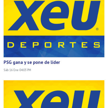
PSG gana y se pone de líder
Sáb 16 Ene 04:03 PM