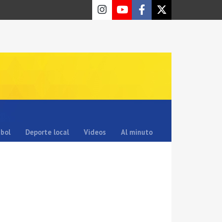
sbol
Deporte local
Videos
Al minuto