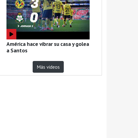
América hace vibrar su casa y golea
a Santos
Más videos