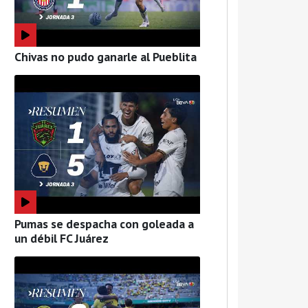
Chivas no pudo ganarle al Pueblita
Pumas se despacha con goleada a
un débil FC Juárez