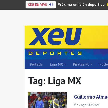
Próxima emisión deportiva:
XEU EN VIVO
Portada
Liga MX
Piratas FC
Fútbo
Tag: Liga MX
Guillermo Alma
Vie 7 Ago 11:36 AM