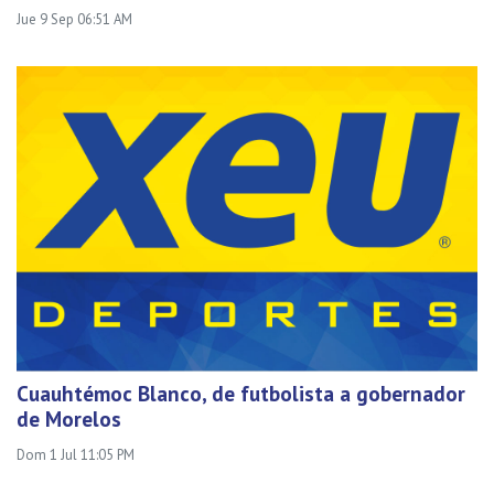
Jue 9 Sep 06:51 AM
Cuauhtémoc Blanco, de futbolista a gobernador
de Morelos
Dom 1 Jul 11:05 PM