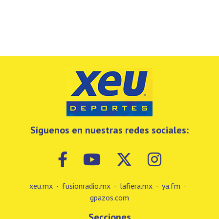
Síguenos en nuestras redes sociales:
xeu.mx
·
fusionradio.mx
·
lafiera.mx
·
ya.fm
·
gpazos.com
Secciones