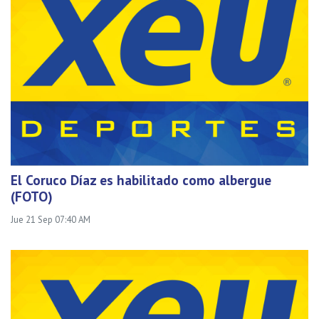
El Coruco Díaz es habilitado como albergue
(FOTO)
Jue 21 Sep 07:40 AM