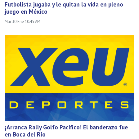
Futbolista jugaba y le quitan la vida en pleno
juego en México
Mar 30 Ene 10:45 AM
¡Arranca Rally Golfo Pacífico! El banderazo fue
en Boca del Río