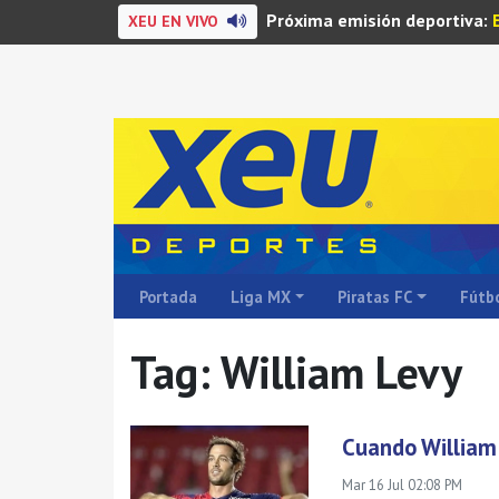
Próxima emisión deportiva:
XEU EN VIVO
Portada
Liga MX
Piratas FC
Fútbo
Tag: William Levy
Cuando William 
Mar 16 Jul 02:08 PM