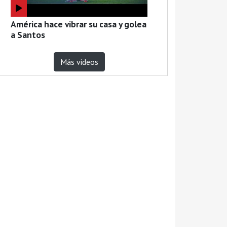
América hace vibrar su casa y golea
a Santos
Más videos