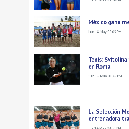
Jue 28 May 06:54 PM
México gana med
Lun 18 May 09:05 PM
Tenis: Svitolin
en Roma
Sáb 16 May 01:26 PM
La Selección Me
entrenadora tr
Jue 14 May 08:06 PM