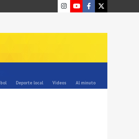
sbol
Deporte local
Videos
Al minuto