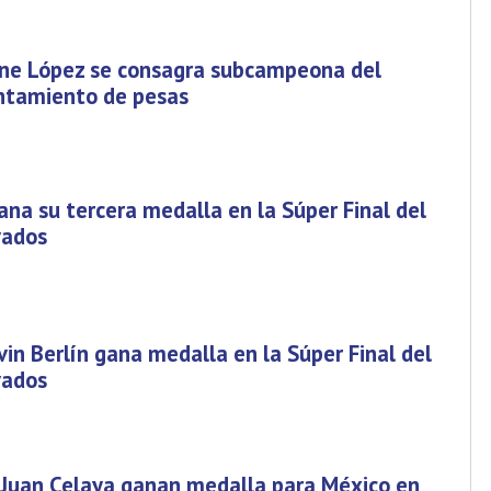
ine López se consagra subcampeona del
ntamiento de pesas
na su tercera medalla en la Súper Final del
vados
in Berlín gana medalla en la Súper Final del
vados
 Juan Celaya ganan medalla para México en