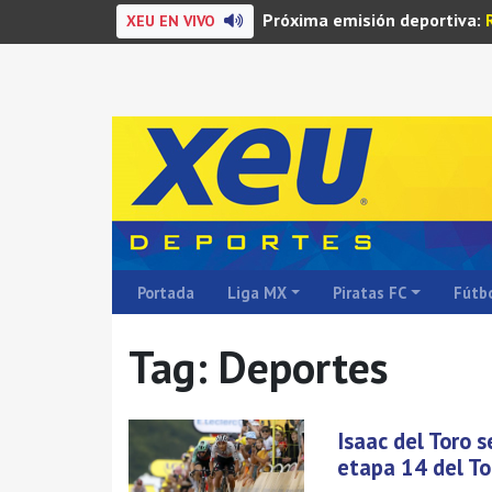
Próxima emisión deportiva:
XEU EN VIVO
Portada
Liga MX
Piratas FC
Fútbo
Tag: Deportes
Isaac del Toro 
etapa 14 del To