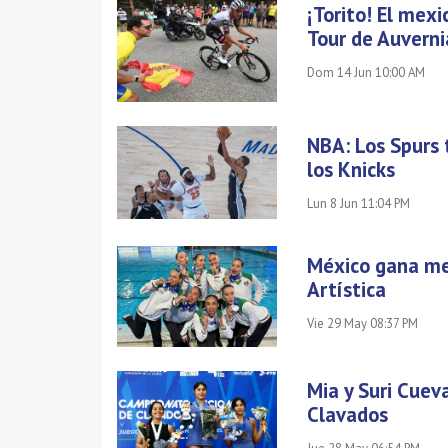
¡Torito! El mex
Tour de Auvern
Dom 14 Jun 10:00 AM
NBA: Los Spurs 
los Knicks
Lun 8 Jun 11:04 PM
México gana me
Artística
Vie 29 May 08:37 PM
Mia y Suri Cuev
Clavados