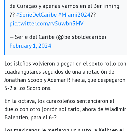
de Curaçao y apenas vamos en el 3er inning
??
#SerieDelCaribe
#Miami2024
??
pic.twitter.com/rv5uwbn3MV
— Serie del Caribe (@beisboldecaribe)
February 1, 2024
Los isleños volvieron a pegar en el sexto rollo con
cuadrangulares seguidos de una anotación de
Jonathan Scoop y Ademar Rifaela, que despegaron
5-2 a los Scorpions.
En la octava, los curazoleños sentenciaron el
duelo con otro jonrón solitario, ahora de Wladimir
Balentien, para el 6-2.
Los mexicanos le metieron un susto a Kelly en el