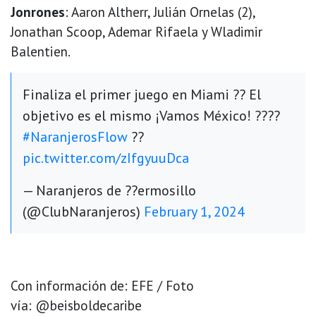
Jonrones
: Aaron Altherr, Julián Ornelas (2),
Jonathan Scoop, Ademar Rifaela y Wladimir
Balentien.
Finaliza el primer juego en Miami ?? El
objetivo es el mismo ¡Vamos México! ????
#NaranjerosFlow
??
pic.twitter.com/zIfgyuuDca
— Naranjeros de ??ermosillo
(@ClubNaranjeros)
February 1, 2024
Con información de: EFE / Foto
vía: @beisboldecaribe