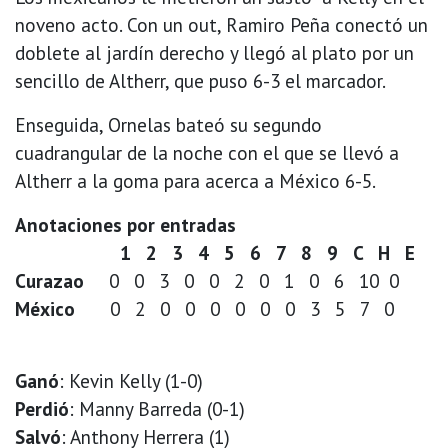
noveno acto. Con un out, Ramiro Peña conectó un
doblete al jardín derecho y llegó al plato por un
sencillo de Altherr, que puso 6-3 el marcador.
Enseguida, Ornelas bateó su segundo
cuadrangular de la noche con el que se llevó a
Altherr a la goma para acerca a México 6-5.
Anotaciones por entradas
1 2 3 4 5 6 7 8 9 C H E
Curazao
0 0 3 0 0 2 0 1 0 6 10 0
México
0 2 0 0 0 0 0 0 3 5 7 0
Ganó
: Kevin Kelly (1-0)
Perdió
: Manny Barreda (0-1)
Salvó
: Anthony Herrera (1)