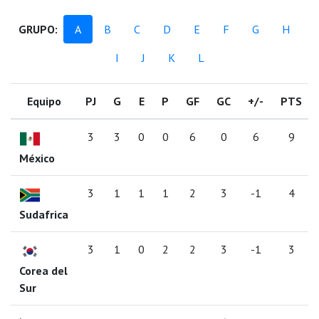
GRUPO:
A
B
C
D
E
F
G
H
I
J
K
L
Equipo
PJ
G
E
P
GF
GC
+/-
PTS
3
3
0
0
6
0
6
9
México
3
1
1
1
2
3
-1
4
Sudafrica
3
1
0
2
2
3
-1
3
Corea del
Sur