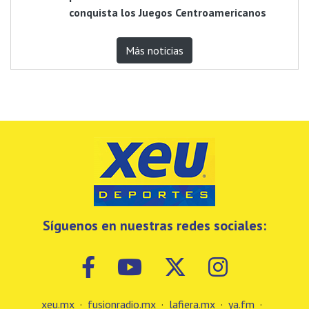
conquista los Juegos Centroamericanos
Más noticias
Síguenos en nuestras redes sociales:
xeu.mx
·
fusionradio.mx
·
lafiera.mx
·
ya.fm
·