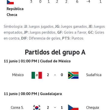
3
0
1
2
2
6
-4
1
República
Checa
Simbología:
JJ:
Juegos jugados,
JG:
Juegos ganados,
JE:
Juegos
empatados,
JP:
Juegos perdidos,
GF:
Goles a favor,
GC:
Goles
en contra,
DIF:
Diferencia de goles,
PTS:
Puntos.
Partidos del grupo A
11 junio | 01:00 PM | Ciudad de México
México
2
-
0
Sudafrica
11 junio | 08:00 PM | Guadalajara
Corea S.
2
-
1
Chequia