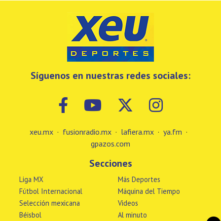
Síguenos en nuestras redes sociales:
xeu.mx
·
fusionradio.mx
·
lafiera.mx
·
ya.fm
·
gpazos.com
Secciones
Liga MX
Más Deportes
Fútbol Internacional
Máquina del Tiempo
Selección mexicana
Videos
Béisbol
Al minuto