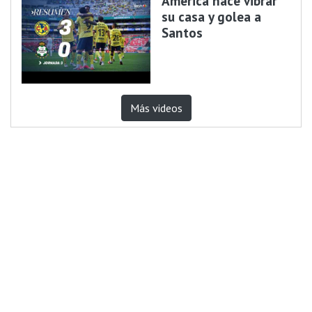
América hace vibrar
su casa y golea a
Santos
Más videos