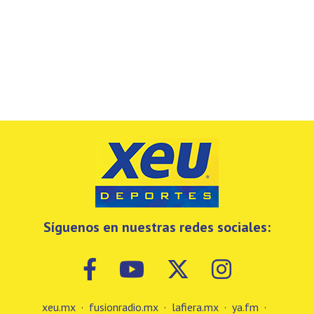
Síguenos en nuestras redes sociales:
xeu.mx
·
fusionradio.mx
·
lafiera.mx
·
ya.fm
·