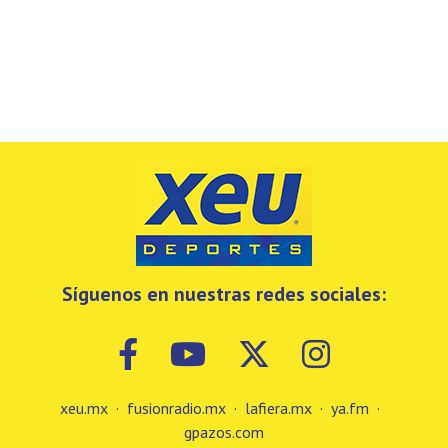
Síguenos en nuestras redes sociales:
xeu.mx
·
fusionradio.mx
·
lafiera.mx
·
ya.fm
·
gpazos.com