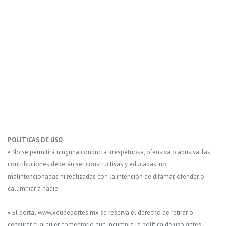
POLITICAS DE USO
• No se permitirá ninguna conducta irrespetuosa, ofensiva o abusiva: las
contribuciones deberán ser constructivas y educadas, no
malintencionadas ni realizadas con la intención de difamar, ofender o
calumniar a nadie.
• El portal www.xeudeportes.mx se reserva el derecho de retirar o
censurar cualquier comentario que incumpla la política de uso antes