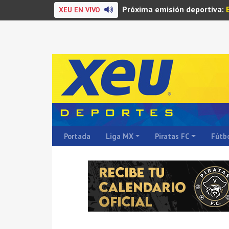
Próxima emisión deportiva:
XEU EN VIVO
Portada
Liga MX
Piratas FC
Fútbo