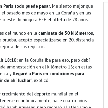
en París todo puede pasar.
Me siento mejor que
) el pasado mes de mayo en La Coruña y en las
eló este domingo a EFE el atleta de 28 años.
es del mundo en la
caminata de 50 kilómetros
,
a prueba, aceptó especializarse en 20, distancia
ejoría de sus registros.
1h 18:10
; en la Coruña iba para eso, pero debí
nda amonestación en el kilómetro 16; en estas
nica y
llegaré a París en condiciones para
ir de ahí luchar
", explicó.
 crecimiento del deporte mundial en el
ntenerse económicamente, hace cuatro años
dió hamburguesas, pero regresó al atletismo y