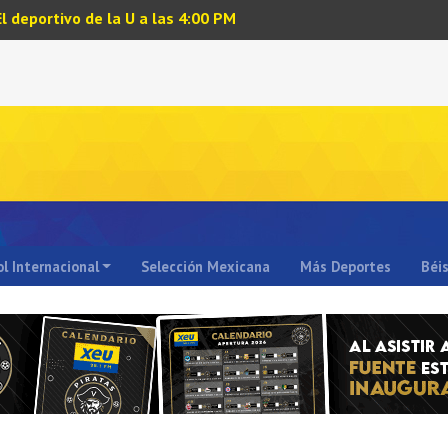
El deportivo de la U a las 4:00 PM
l Internacional
Selección Mexicana
Más Deportes
Béi