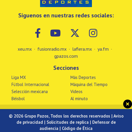
Síguenos en nuestras redes sociales:
xeu.mx
·
fusionradio.mx
·
lafiera.mx
·
ya.fm
·
gpazos.com
Secciones
Liga MX
Más Deportes
Fútbol Internacional
Máquina del Tiempo
Selección mexicana
Videos
Béisbol
Al minuto
© 2026 Grupo Pazos, Todos los derechos reservados |
Aviso
de privacidad
|
Solicitudes de replica
|
Defensor de
audiencia
|
Código de Ética