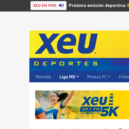
Próxima emisión deportiva:
XEU EN VIVO
Portada
Liga MX
Piratas FC
Fútbo