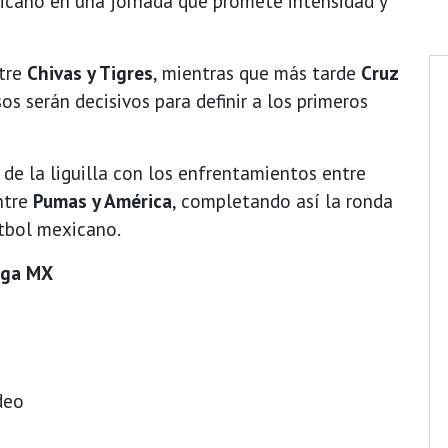
xicano en una jornada que promete intensidad y
ntre
Chivas y Tigres
, mientras que más tarde
Cruz
 serán decisivos para definir a los primeros
 de la liguilla con los enfrentamientos entre
ntre
Pumas
y América
, completando así la ronda
utbol mexicano.
Liga MX
deo