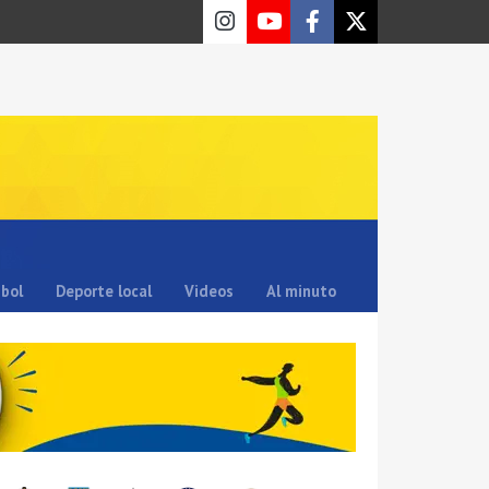
sbol
Deporte local
Videos
Al minuto