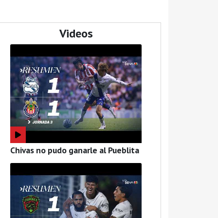
Videos
Chivas no pudo ganarle al Pueblita