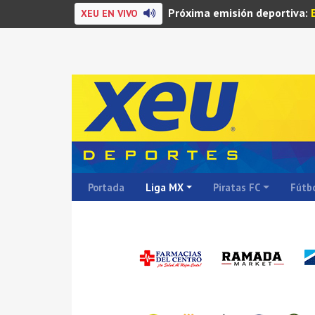
Próxima emisión deportiva:
XEU EN VIVO
Portada
Liga MX
Piratas FC
Fútbo