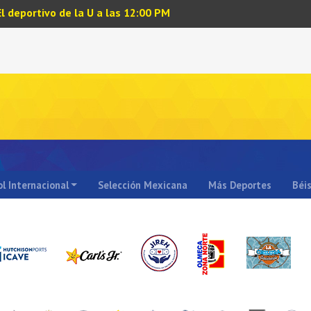
El deportivo de la U a las 12:00 PM
l Internacional
Selección Mexicana
Más Deportes
Béi