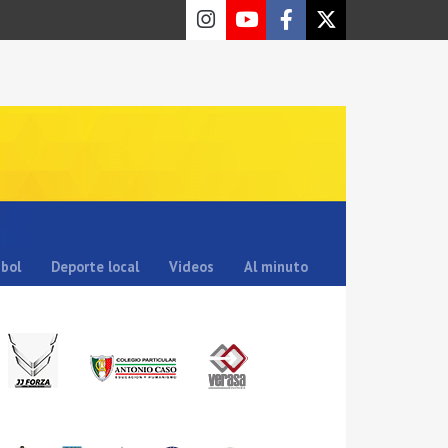
sbol
Deporte local
Videos
Al minuto