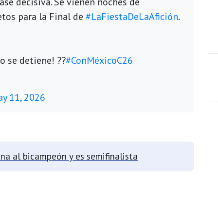
fase decisiva. Se vienen noches de
etos para la Final de
#LaFiestaDeLaAfición
.
o se detiene! ??
#ConMéxicoC26
y 11, 2026
na al bicampeón y es semifinalista