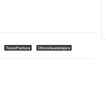
TuzosPachuca
ChivasGuadalajara