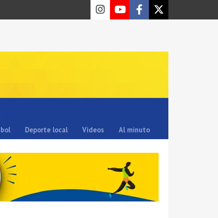
sbol
Deporte local
Videos
Al minuto