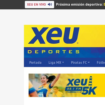
Próxima emisión deportiva:
XEU EN VIVO
Portada
Liga MX
Piratas FC
Fútbo