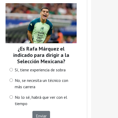
¿Es Rafa Márquez el
indicado para dirigir a la
Selección Mexicana?
Sí, tiene experiencia de sobra
No, se necesita un técnico con
más carrera
No lo sé, habrá que ver con el
tiempo
Enviar