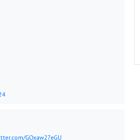
24
witter.com/GOxaw27eGU