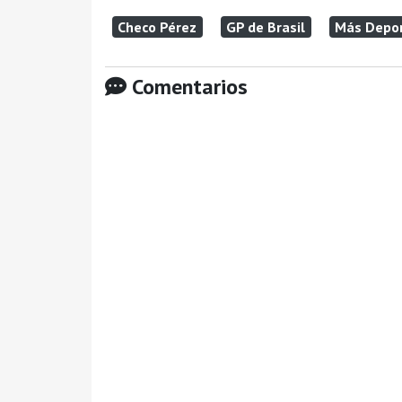
Checo Pérez
GP de Brasil
Más Depo
Comentarios