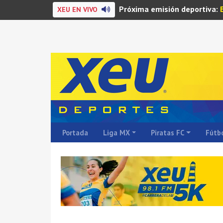
Próxima emisión deportiva:
XEU EN VIVO
Portada
Liga MX
Piratas FC
Fútbo