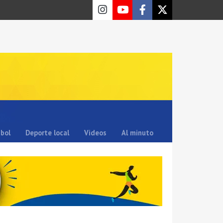
sbol
Deporte local
Videos
Al minuto