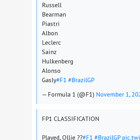
Russell
Bearman
Piastri
Albon
Leclerc
Sainz
Hulkenberg
Alonso
Gasly
#F1
#BrazilGP
— Formula 1 (@F1)
November 1, 20
FP1 CLASSIFICATION
Played, Ollie ??
#F1
#BrazilGP
pic.t