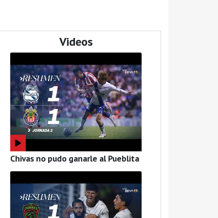
Videos
Chivas no pudo ganarle al Pueblita