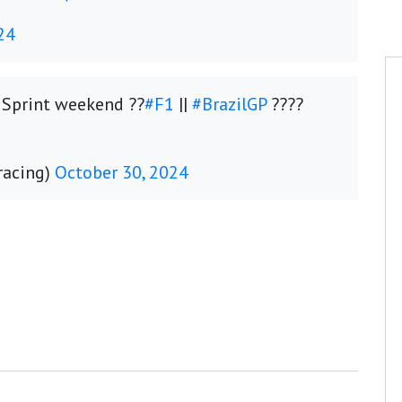
24
 Sprint weekend ??
#F1
||
#BrazilGP
????
racing)
October 30, 2024