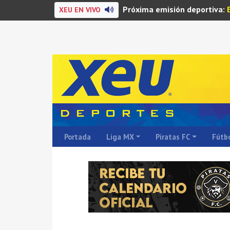
Próxima emisión deportiva:
XEU EN VIVO
Portada
Liga MX
Piratas FC
Fútbo