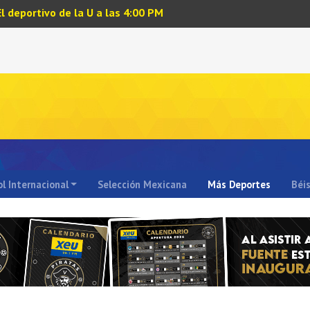
El deportivo de la U a las 4:00 PM
l Internacional
Selección Mexicana
Más Deportes
Béi