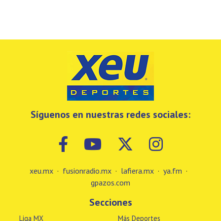
Síguenos en nuestras redes sociales:
xeu.mx
·
fusionradio.mx
·
lafiera.mx
·
ya.fm
·
gpazos.com
Secciones
Liga MX
Más Deportes