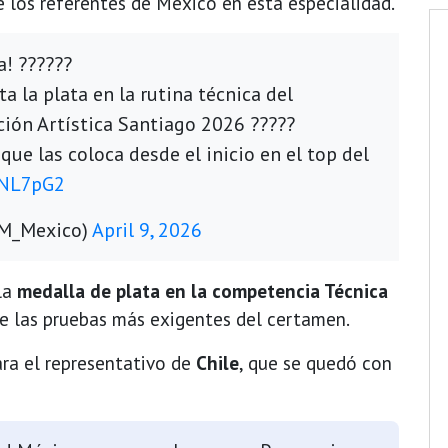
 los referentes de México en esta especialidad.
a! ??????
a la plata en la rutina técnica del
n Artística Santiago 2026 ??‍???
que las coloca desde el inicio en el top del
uNL7pG2
OM_Mexico)
April 9, 2026
la
medalla de plata en la competencia Técnica
de las pruebas más exigentes del certamen.
ara el representativo de
Chile
, que se quedó con