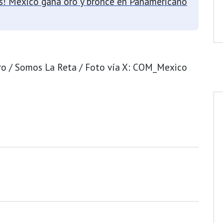
s! México gana oro y bronce en Panamericano
ro / Somos La Reta / Foto vía X: COM_Mexico