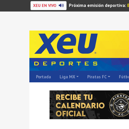
Próxima emisión deportiva:
XEU EN VIVO
Portada
Liga MX
Piratas FC
Fútbo