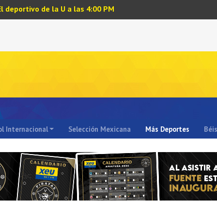
El deportivo de la U a las 4:00 PM
l Internacional
Selección Mexicana
Más Deportes
Béi