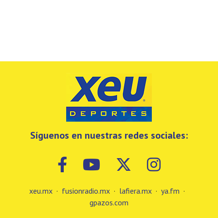
Síguenos en nuestras redes sociales:
xeu.mx
·
fusionradio.mx
·
lafiera.mx
·
ya.fm
·
gpazos.com