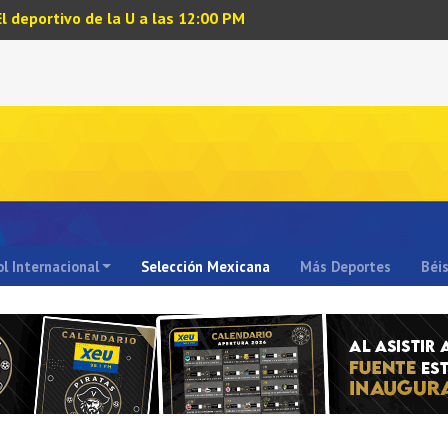
El deportivo de la U a las 12:00 PM
l Internacional
Selección Mexicana
Más Deportes
Béi