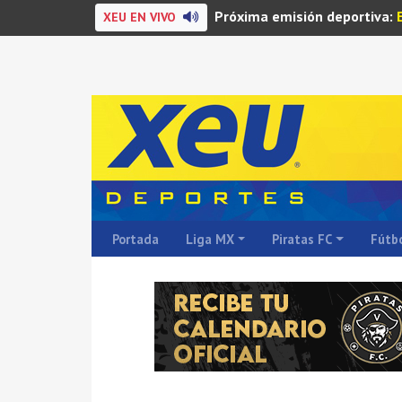
Próxima emisión deportiva:
XEU EN VIVO
Portada
Liga MX
Piratas FC
Fútbo