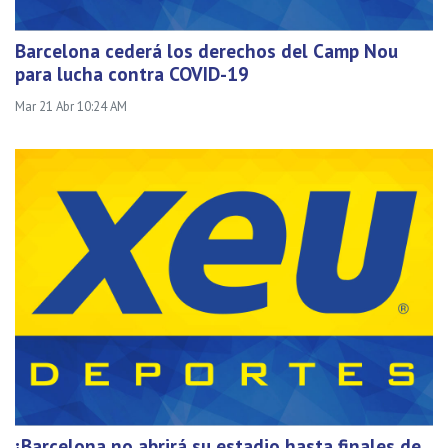
Barcelona cederá los derechos del Camp Nou
para lucha contra COVID-19
Mar 21 Abr 10:24 AM
¡Barcelona no abrirá su estadio hasta finales de