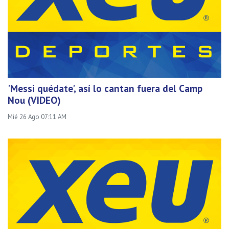
'Messi quédate', así lo cantan fuera del Camp
Nou (VIDEO)
Mié 26 Ago 07:11 AM