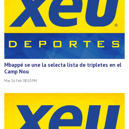
Mbappé se une la selecta lista de tripletes en el
Camp Nou
Mar 16 Feb 08:10 PM