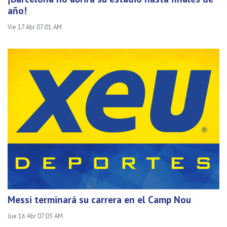
año!
Vie 17 Abr 07:01 AM
Messi terminará su carrera en el Camp Nou
Jue 16 Abr 07:05 AM