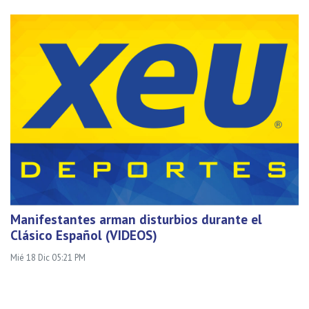
Manifestantes arman disturbios durante el
Clásico Español (VIDEOS)
Mié 18 Dic 05:21 PM