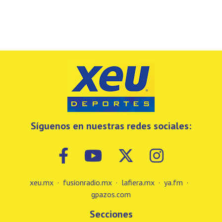
Síguenos en nuestras redes sociales:
xeu.mx
·
fusionradio.mx
·
lafiera.mx
·
ya.fm
·
gpazos.com
Secciones