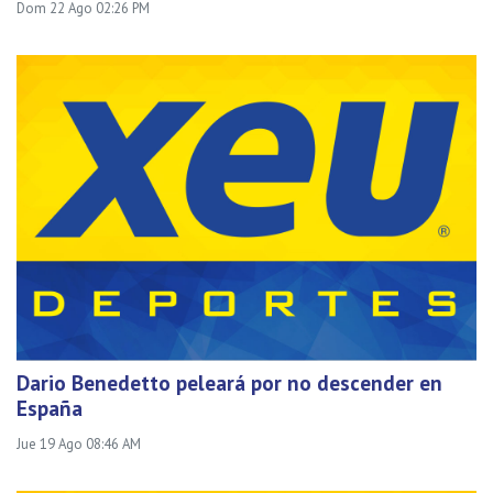
Dom 22 Ago 02:26 PM
Dario Benedetto peleará por no descender en
España
Jue 19 Ago 08:46 AM