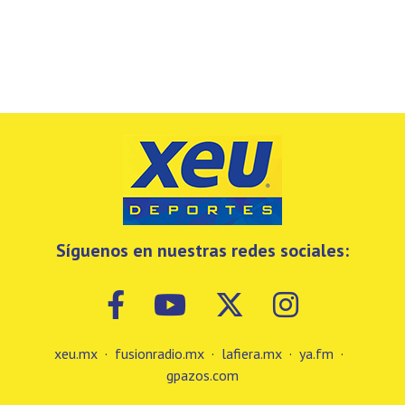
Síguenos en nuestras redes sociales:
xeu.mx
·
fusionradio.mx
·
lafiera.mx
·
ya.fm
·
gpazos.com