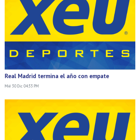
Real Madrid termina el año con empate
Mié 30 Dic 04:33 PM