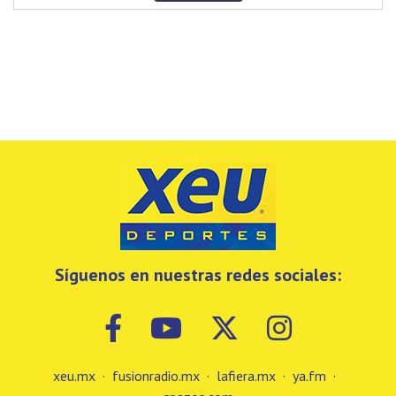
Síguenos en nuestras redes sociales:
xeu.mx
·
fusionradio.mx
·
lafiera.mx
·
ya.fm
·