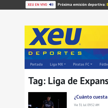
Próxima emisión deportiva:
XEU EN VIVO
Portada
Liga MX
Piratas FC
Fútbo
Tag: Liga de Expan
¿Cuánto cuesta 
Vie 31 Jul 09:52 AM