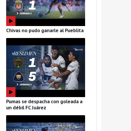
Chivas no pudo ganarle al Pueblita
Pumas se despacha con goleada a
un débil FC Juárez