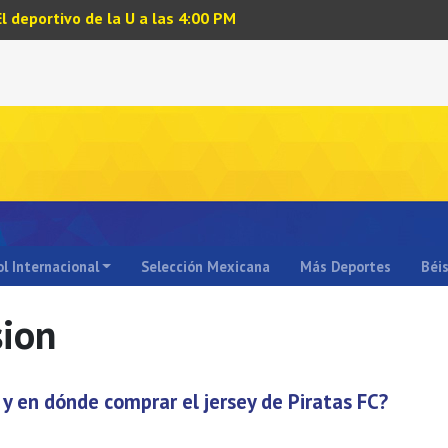
El deportivo de la U a las 4:00 PM
l Internacional
Selección Mexicana
Más Deportes
Béi
sion
y en dónde comprar el jersey de Piratas FC?