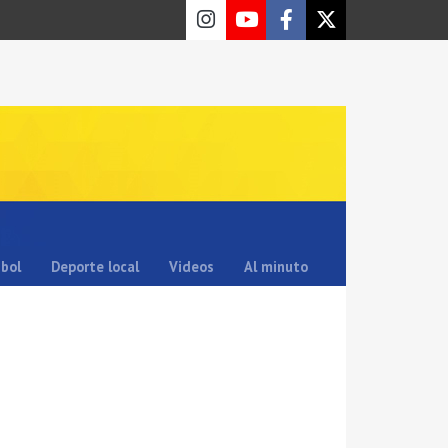
sbol
Deporte local
Videos
Al minuto