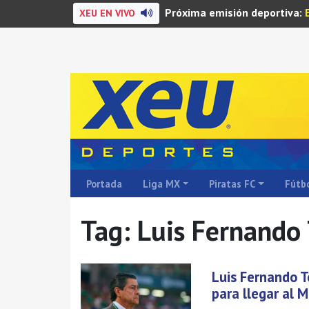
Próxima emisión deportiva:
XEU EN VIVO
Portada
Liga MX
Piratas FC
Fútbo
Tag: Luis Fernando
Luis Fernando T
para llegar al 