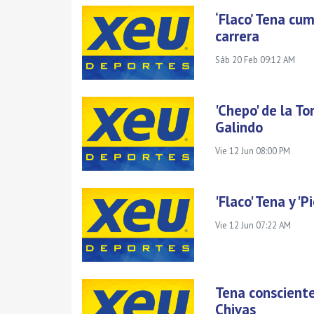
‘Flaco’ Tena cu
carrera
Sáb 20 Feb 09:12 AM
'Chepo' de la T
Galindo
Vie 12 Jun 08:00 PM
'Flaco' Tena y 'P
Vie 12 Jun 07:22 AM
Tena consciente
Chivas