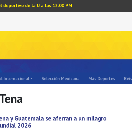
El deportivo de la U a las 12:00 PM
l Internacional
Selección Mexicana
Más Deportes
Béi
 Tena
ena y Guatemala se aferran a un milagro
Mundial 2026