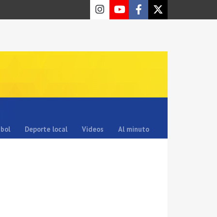
sbol
Deporte local
Videos
Al minuto