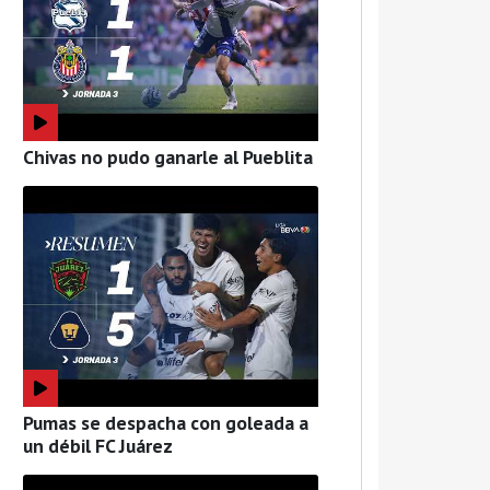
Chivas no pudo ganarle al Pueblita
Pumas se despacha con goleada a
un débil FC Juárez