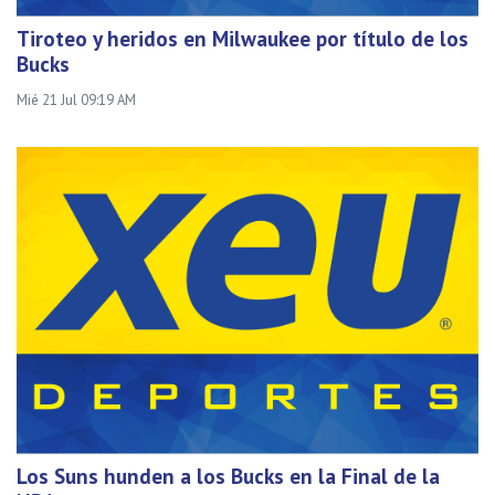
Tiroteo y heridos en Milwaukee por título de los
Bucks
Mié 21 Jul 09:19 AM
Los Suns hunden a los Bucks en la Final de la