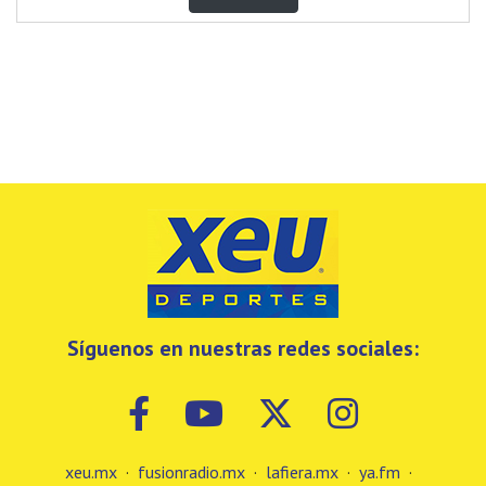
Síguenos en nuestras redes sociales:
xeu.mx
·
fusionradio.mx
·
lafiera.mx
·
ya.fm
·