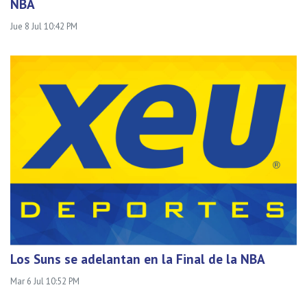
NBA
Jue 8 Jul 10:42 PM
Los Suns se adelantan en la Final de la NBA
Mar 6 Jul 10:52 PM