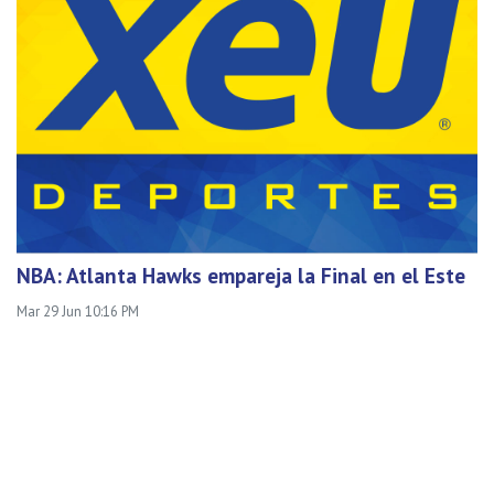
NBA: Atlanta Hawks empareja la Final en el Este
Mar 29 Jun 10:16 PM