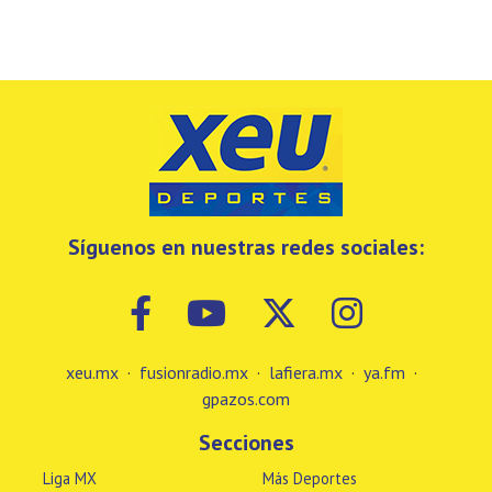
Síguenos en nuestras redes sociales:
xeu.mx
·
fusionradio.mx
·
lafiera.mx
·
ya.fm
·
gpazos.com
Secciones
Liga MX
Más Deportes