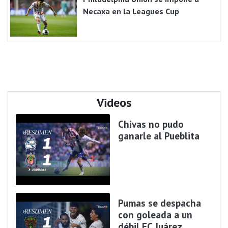
Necaxa en la Leagues Cup
Videos
Chivas no pudo
ganarle al Pueblita
Pumas se despacha
con goleada a un
débil FC Juárez