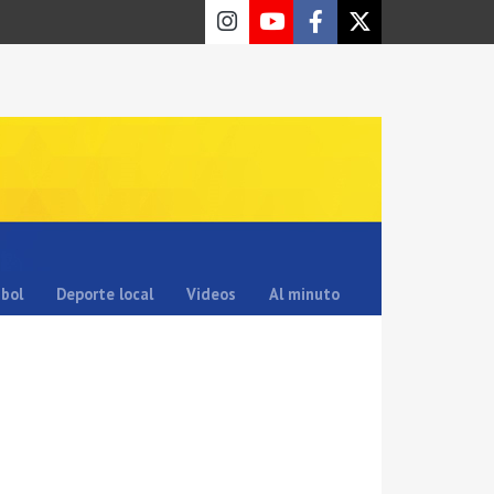
sbol
Deporte local
Videos
Al minuto