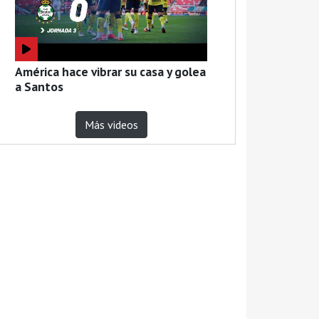
América hace vibrar su casa y golea
a Santos
Más videos