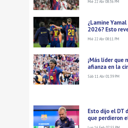
Mié 22 Abr 08:36 PM
¿Lamine Yamal e
2026? Esto reve
Mié 22 Abr 08:11 PM
¡Más líder que 
afianza en la c
Sáb 11 Abr 01:39 PM
Esto dijo el DT 
que perdieron e
Lun 16 Feb 07:55 PM