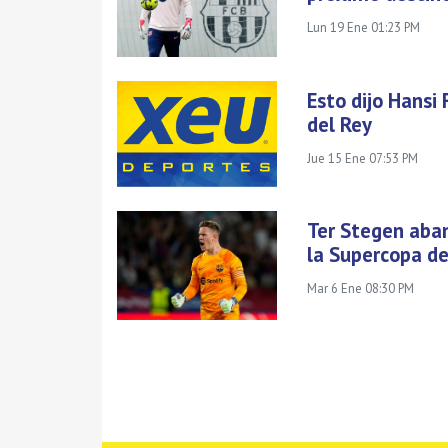
Lun 19 Ene 01:23 PM
Esto dijo Hansi 
del Rey
Jue 15 Ene 07:53 PM
Ter Stegen aban
la Supercopa d
Mar 6 Ene 08:30 PM