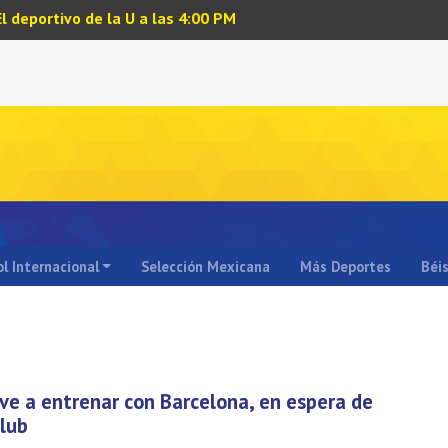
El deportivo de la U a las 4:00 PM
l Internacional
Selección Mexicana
Más Deportes
Béi
ve a entrenar con Barcelona, en espera de
club