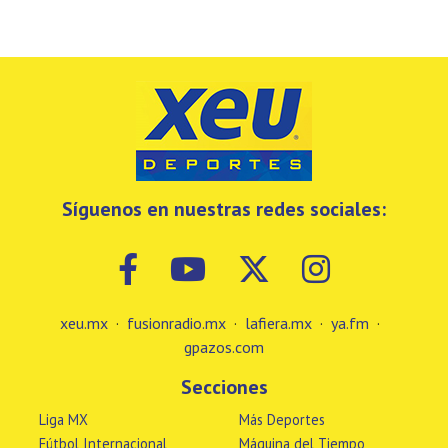
Síguenos en nuestras redes sociales:
xeu.mx
·
fusionradio.mx
·
lafiera.mx
·
ya.fm
·
gpazos.com
Secciones
Liga MX
Más Deportes
Fútbol Internacional
Máquina del Tiempo