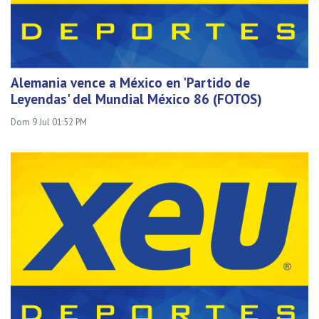
Alemania vence a México en 'Partido de
Leyendas' del Mundial México 86 (FOTOS)
Dom 9 Jul 01:52 PM