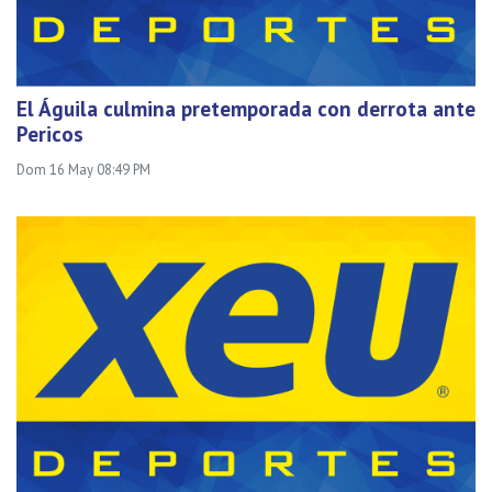
El Águila culmina pretemporada con derrota ante
Pericos
Dom 16 May 08:49 PM