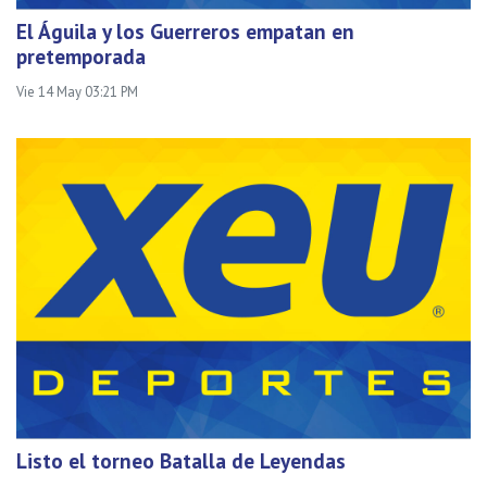
El Águila y los Guerreros empatan en
pretemporada
Vie 14 May 03:21 PM
Listo el torneo Batalla de Leyendas