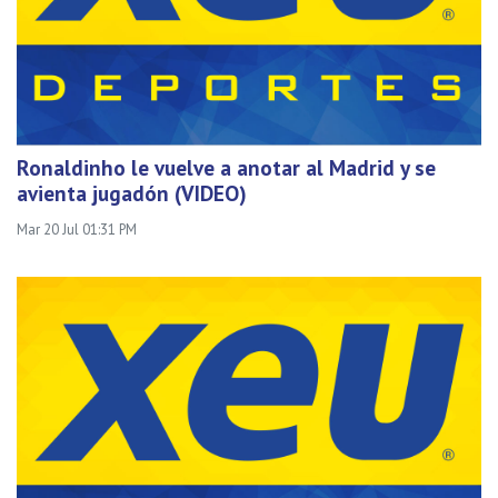
Ronaldinho le vuelve a anotar al Madrid y se
avienta jugadón (VIDEO)
Mar 20 Jul 01:31 PM