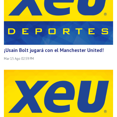
¡Usain Bolt jugará con el Manchester United!
Mar 15 Ago 02:59 PM