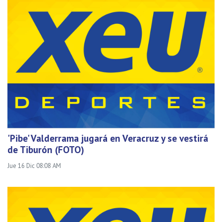
'Pibe' Valderrama jugará en Veracruz y se vestirá
de Tiburón (FOTO)
Jue 16 Dic 08:08 AM