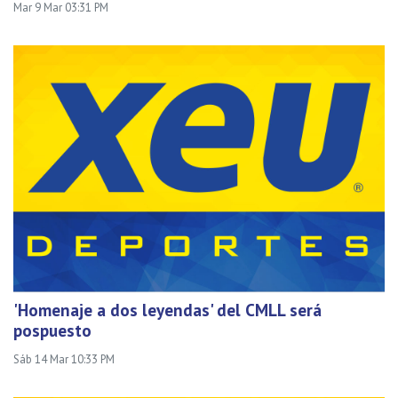
Mar 9 Mar 03:31 PM
'Homenaje a dos leyendas' del CMLL será
pospuesto
Sáb 14 Mar 10:33 PM