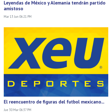
Leyendas de México y Alemania tendrán partido
amistoso
Mar 13 Jun 06:21 PM
El reencuentro de figuras del futbol mexicano...
Jue 30 Mar 06:37 PM