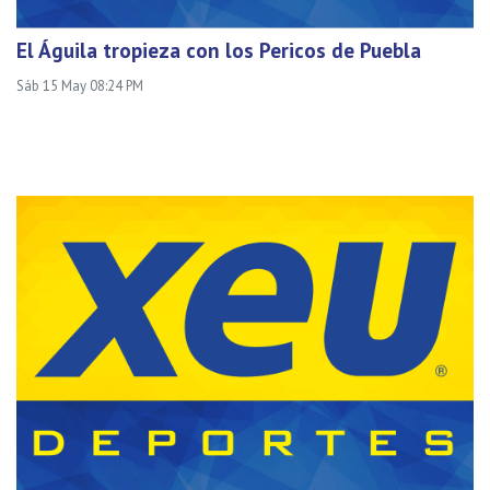
El Águila tropieza con los Pericos de Puebla
Sáb 15 May 08:24 PM