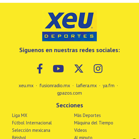
Síguenos en nuestras redes sociales:
xeu.mx
·
fusionradio.mx
·
lafiera.mx
·
ya.fm
·
gpazos.com
Secciones
Liga MX
Más Deportes
Fútbol Internacional
Máquina del Tiempo
Selección mexicana
Videos
Béisbol
Al minuto